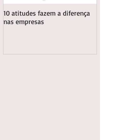
10 atitudes fazem a diferença
13 dicas pra e
nas empresas
energia elétric