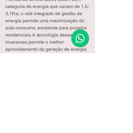
categoria de energia que variam de 1,5-
3,1Kw, o relé integrado de gestão de 
energia permite uma maximização do 
auto-consumo, excelente para projetos 
residenciais.A tecnologia desses 
inversores permite o melhor 
aproveitamento da geração de energia 
com eficiência chegando a 97,8% 
destaque entre empresas de energia 
solar no mundo.
Um outro ítem chave nos sistemas 
fotovoltaicos é o painel. Os painéis são 
responsáveis por captar a luz do sol e 
transformá-la em energia elétrica. As 
marcas Canadian, SunEdison, 
Renesola, Yingly entre outras são 
marcas com reputação internacional e 
consideradas “Tier 1” de empresas de 