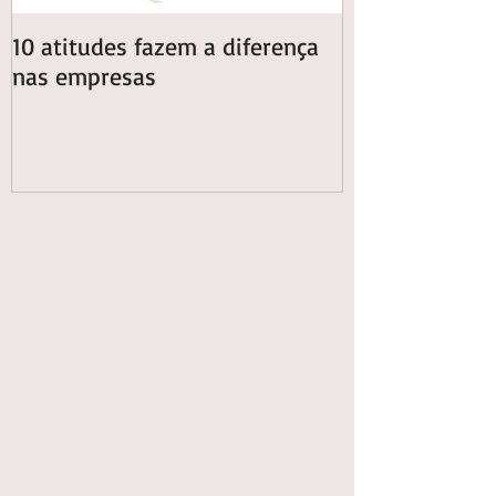
10 atitudes fazem a diferença
13 dicas pra e
nas empresas
energia elétric