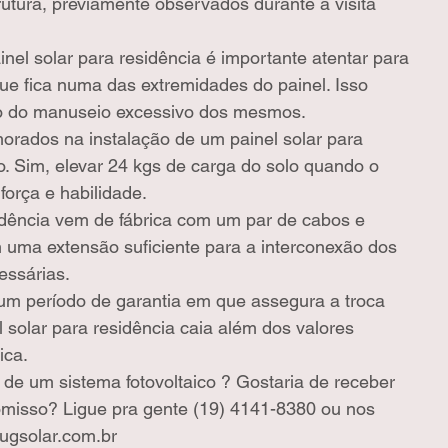
rutura, previamente observados durante a visita 
el solar para residência é importante atentar para 
e fica numa das extremidades do painel. Isso 
sco do manuseio excessivo dos mesmos.
rados na instalação de um painel solar para 
o. Sim, elevar 24 kgs de carga do solo quando o 
força e habilidade.
idência vem de fábrica com um par de cabos e 
uma extensão suficiente para a interconexão dos 
essárias.
um período de garantia em que assegura a troca 
el solar para residência caia além dos valores 
ica.
 de um sistema fotovoltaico ? Gostaria de receber 
isso? Ligue pra gente (19) 4141-8380 ou nos 
ugsolar.com.br